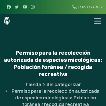
+34 91 844 3017
Permiso
para
la
recolección
autorizada
de
especies
micológicas:
Población
foránea
/
recogida
recreativa
Tienda
Sin categorizar
Permiso para la recolección autorizada
de especies micológicas: Población
foránea / recogida recreativa