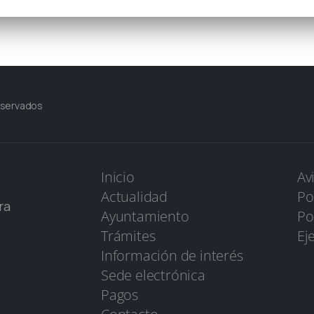
eservados
Inicio
Av
Actualidad
Po
ra
Ayuntamiento
Po
Trámites
Ej
Información de interés
Sede electrónica
Pagos