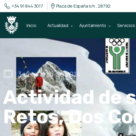
+34 91 844 3017
Plaza de España s/n , 28792
Inicio
Actualidad
Ayuntamiento
Servicios
3 de marzo de 2014
Actividad de 
Retos, Dos Co