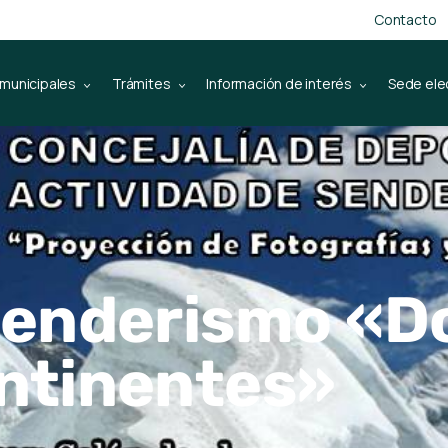
Contacto
 municipales
Trámites
Información de interés
Sede ele
senderismo «D
ntinentes»