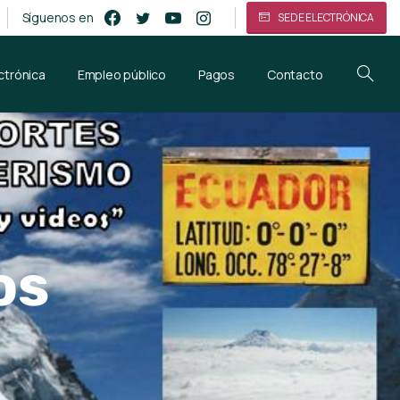
Síguenos en
SEDE ELECTRÓNICA
ctrónica
Empleo público
Pagos
Contacto
os