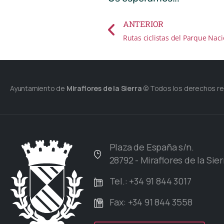
ANTERIOR
Rutas ciclistas del Parque Naci
Ayuntamiento de
Miraflores de la Sierra
© Todos los derechos r
Plaza de España s/n.
28792 - Miraflores de la Sier
Tel.: +34 91 844 3017
Fax: +34 91 844 3558