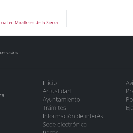
onal en Miraflores de la Sierra
eservados
Inicio
Av
Actualidad
Po
ra
Ayuntamiento
Po
Trámites
Ej
Información de interés
Sede electrónica
Pagos