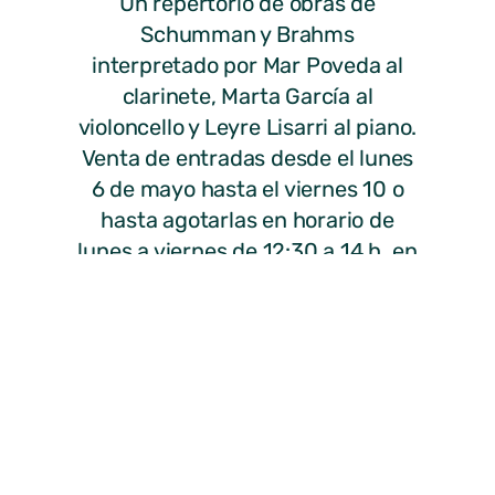
Un repertorio de obras de
Schumman y Brahms
interpretado por Mar Poveda al
clarinete, Marta García al
violoncello y Leyre Lisarri al piano.
Venta de entradas desde el lunes
6 de mayo hasta el viernes 10 o
hasta agotarlas en horario de
lunes a viernes de 12:30 a 14 h. en
la Casa de la Cultura y de 16 a 18
h. en el Centro de Arte al precio
de 5€ para adultos y 3€ niños.
Descargar cartel
ANTERIOR
SIGUIENTE
El Ayuntamiento de Miraflores de la Sierra pone en marcha un curso de Promoción Turística Local e Información al Visitante
Hoy se abre el plazo de inscripción para los campamentos de verano 2013