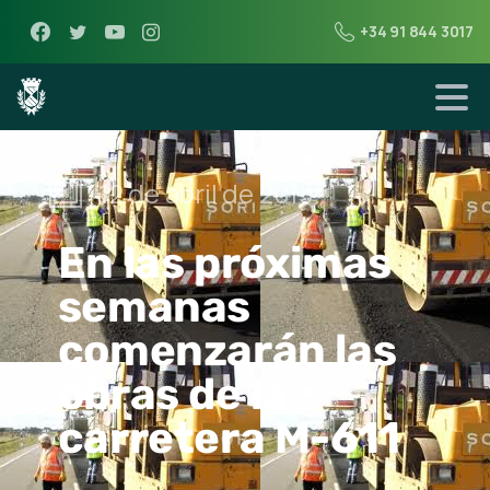
+34 91 844 3017
12 de abril de 2013
En las próximas
semanas
comenzarán las
obras de la
carretera M-611