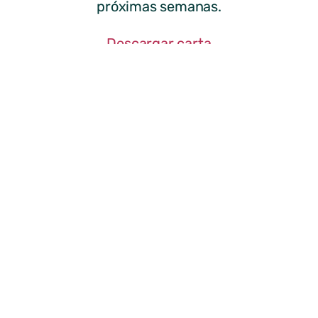
próximas semanas.
Descargar carta
ANTERIOR
SIGUIENTE
La Bruja de Miraflores en CUARTO MILENIO
Oficina Móvil del Canal II 29 de mayo de 2013
Ayuntamiento de
Miraflores de la Sierra
© Todos los
derechos reservados