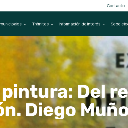
Contacto
 municipales
Trámites
Información de interés
Sede ele
pintura: Del r
ión. Diego Muñ