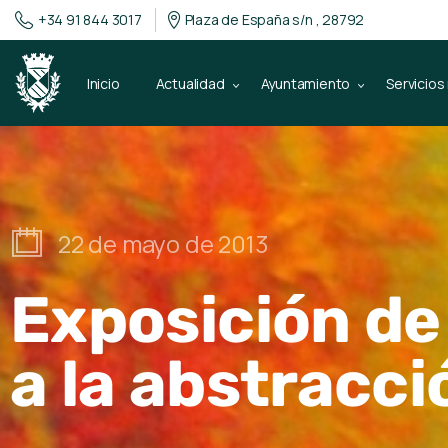
+34 91 844 3017
Plaza de España s/n , 28792
Inicio
Actualidad
Ayuntamiento
Servicios
22 de mayo de 2013
Exposición de 
a la abstracc