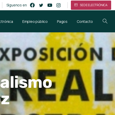
Síguenos en
SEDE ELECTRÓNICA
ctrónica
Empleo público
Pagos
Contacto
ealismo
oz