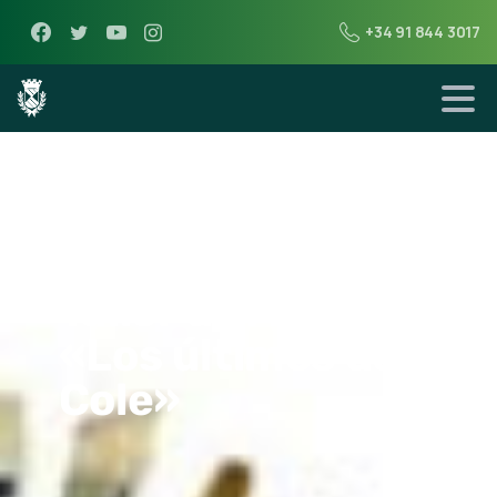
+34 91 844 3017
12 de junio de 2012
Exposición del
Taller de Arte
«Los últimos del
Cole»