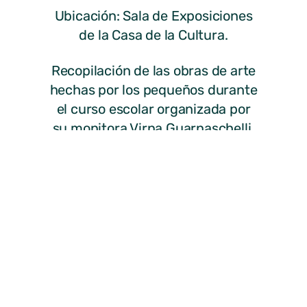
Ubicación: Sala de Exposiciones
de la Casa de la Cultura.
Recopilación de las obras de arte
hechas por los pequeños durante
el curso escolar organizada por
su monitora Virna Guarnaschelli.
Entrada gratuita.
Descargar cartel
ANTERIOR
SIGUIENTE
Actividades Infantiles 2012-2013
Audiciones fin de curso Escuela de Música Pablo Sorozábal