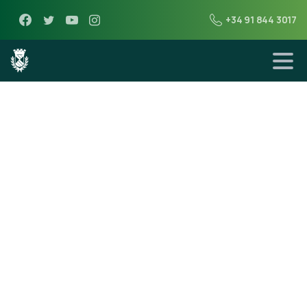
+34 91 844 3017
17 de junio de 2014
La piscina abre
sus puertas el
día 18 de mayo de
2014