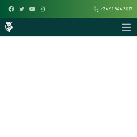
+34 91 844 3017
3 de enero de 2012
Bando de
Alcaldía sobre la
quema de
contenedores .