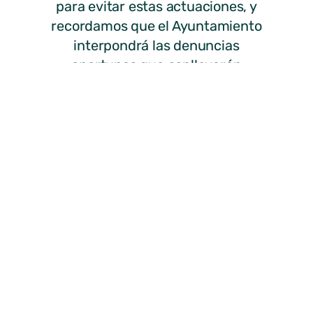
para evitar estas actuaciones, y
recordamos que el Ayuntamiento
interpondrá las denuncias
oportunas que conllevarán
sanciones por estos actos (ya
sean por descuidos o
vandalismo), que afectan al
patrimonio municipal y a la
seguridad de todos.
El Alcalde
Juan Manuel Frutos Álvaro
En Miraflores de la Sierra, a 27 de
diciembre de 2011