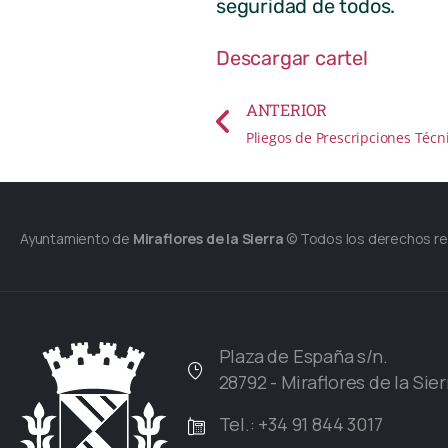
seguridad de todos.
Descargar cartel
ANTERIOR
Ayuntamiento de
Miraflores de la Sierra
© Todos los derechos r
Plaza de España s/n.
28792 - Miraflores de la Sier
Tel.: +34 91 844 3017