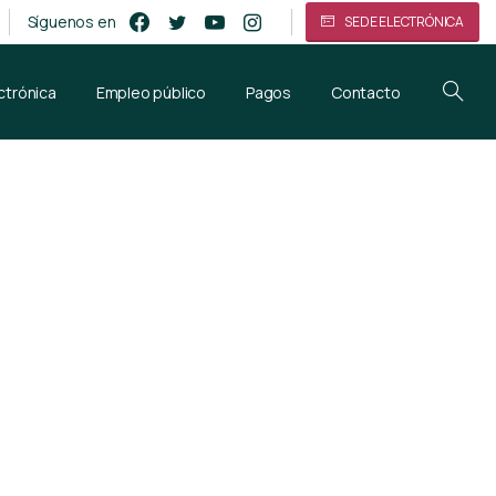
Síguenos en
SEDE ELECTRÓNICA
ctrónica
Empleo público
Pagos
Contacto
itar la