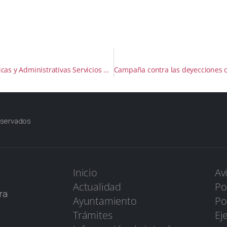
Pliegos de Prescripciones Técnicas y Administrativas Servicios de Colaboración en la Gestión Tributaria y Recaudatoria del Ayuntamiento de Miraflores de la Sierra
eservados
Inicio
Av
Actualidad
Po
ra
Ayuntamiento
Po
Trámites
Ej