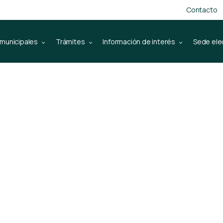
Contacto
 municipales
Trámites
Información de interés
Sede ele
ecinal para ev
tenedores de