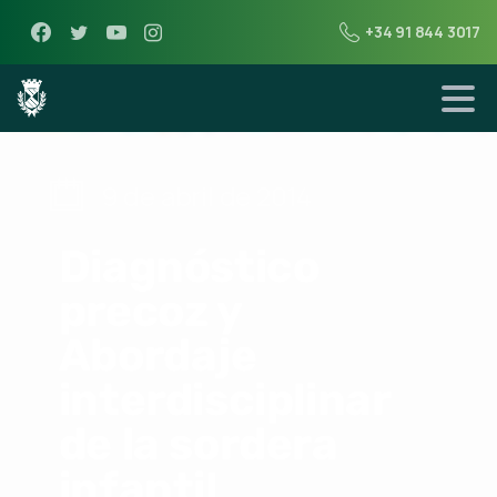
+34 91 844 3017
9 de abril de 2014
Diagnóstico
precoz y
Abordaje
interdisciplinar
de la sordera
infantil