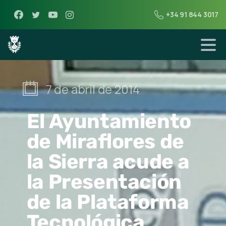
+34 91 844 3017
7 de abril de 2014
El Ayuntamiento
de Miraflores de
la Sierra acude a
la Presentación
de la Plataforma
Tecnológica