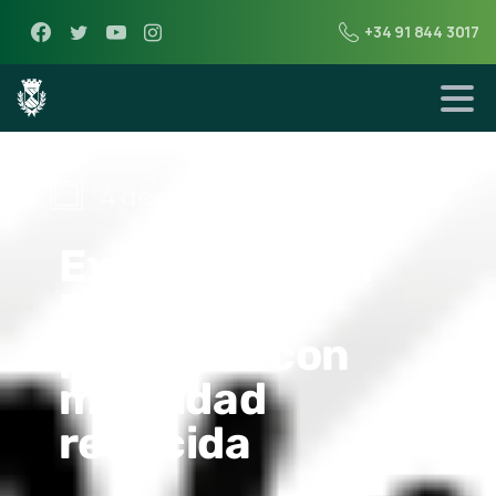
+34 91 844 3017
4 de mayo de 2018
Expedición del
DNI para
personas con
movilidad
reducida