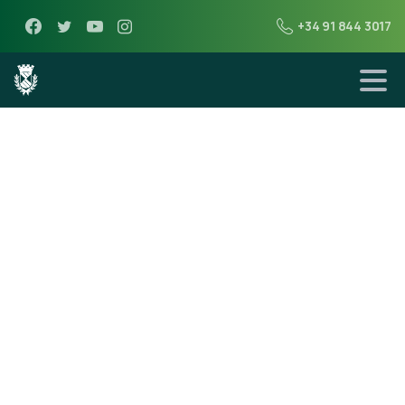
+34 91 844 3017
31 de enero de 2018
Se pone en
marcha una
iniciativa para
reclamar una
normativa sobre
iluminación