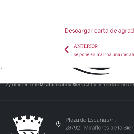
colaboración e
Descargar carta de agra
ANTERIOR
Ayuntamiento de
Miraflores de la Sierra
© Todos los derechos r
Plaza de España s/n.
28792 - Miraflores de la Sier