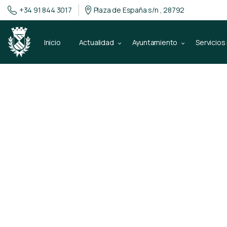
+34 91 844 3017
Plaza de España s/n , 28792
Inicio
Actualidad
Ayuntamiento
Servicios
6 de febrero de 2018
Os dejamos ca
de Bustarviej