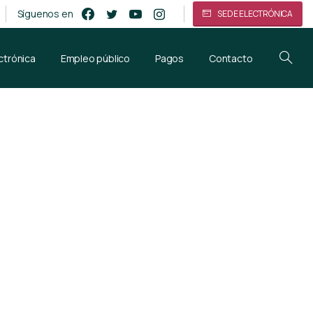
Síguenos en
SEDE ELECTRÓNICA
ctrónica
Empleo público
Pagos
Contacto
amiento
a