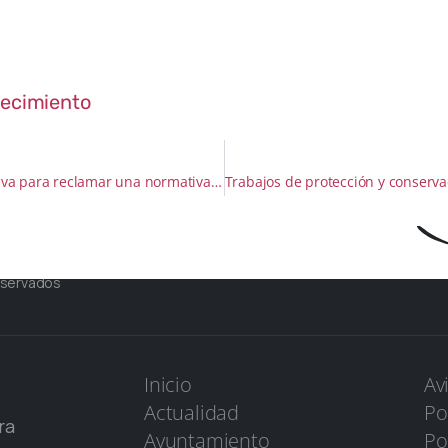
n la retirada 
decimiento
Se pone en marcha una iniciativa para reclamar una normativa sobre iluminación nocturna respetuosa
eservados
Inicio
Av
Actualidad
Po
ra
Ayuntamiento
Po