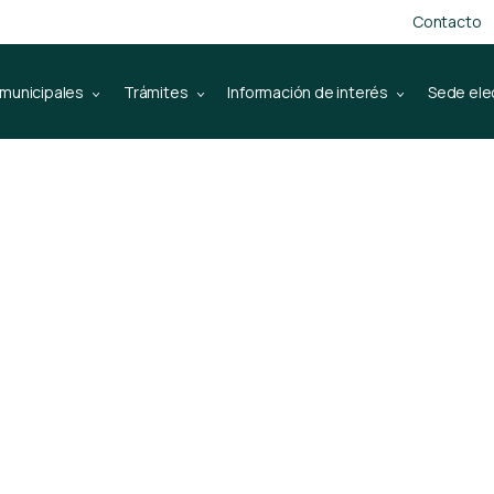
Contacto
 municipales
Trámites
Información de interés
Sede ele
rta del Ayunt
o sobre nuestr