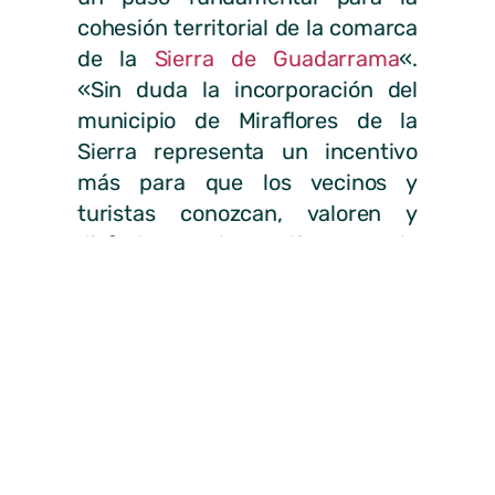
cohesión territorial de la comarca
de la
Sierra de Guadarrama
«.
«
Sin duda la incorporación del
municipio de Miraflores de la
Sierra representa un incentivo
más para que los vecinos y
turistas conozcan, valoren y
disfruten la Sierra de
Guadarrama», añadían en el
comunicado.
La comarca
Alpedrete, Becerril de la Sierra,
Cercedilla, Collado Mediano, El
Boalo, Guadarrama, Hoyo de