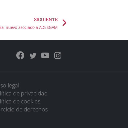
SIGUIENTE
erra, nuevo asociado a ADESGAM
iso legal
lítica de privacidad
lítica de cookies
ercicio de derechos