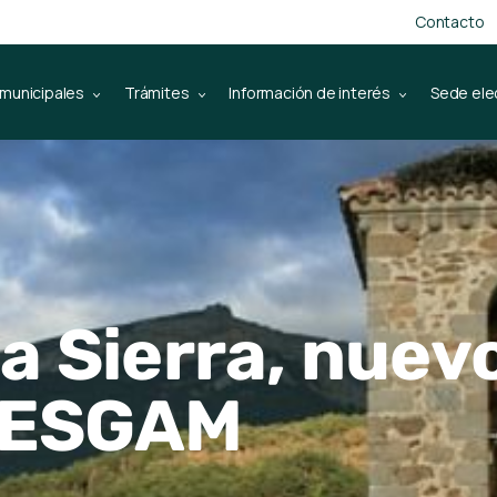
Contacto
 municipales
Trámites
Información de interés
Sede ele
la Sierra, nuev
DESGAM