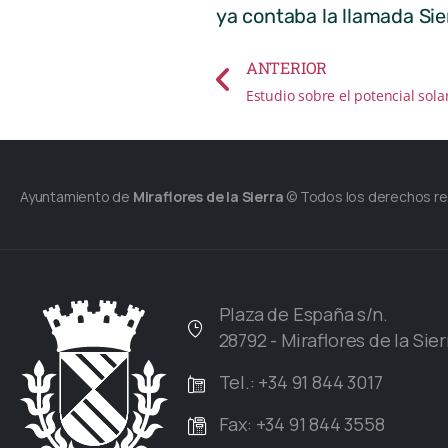
ya contaba la llamada Sie
ANTERIOR
Ayuntamiento de
Miraflores de la Sierra
© Todos los derechos r
Plaza de España s/n.
28792 - Miraflores de la Sier
Tel.: +34 91 844 3017
Fax: +34 91 844 3558