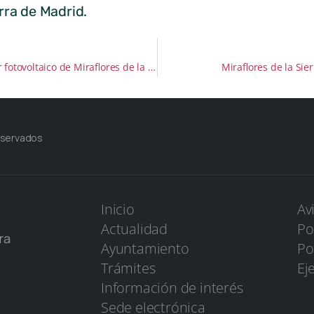
rra de Madrid.
Estudio sobre el potencial solar fotovoltaico de Miraflores de la Sierra
Miraflores de la Si
eservados
Inicio
Av
Actualidad
Po
ra
Ayuntamiento
Po
Trámites
Ej
Información de interés
Sede electrónica