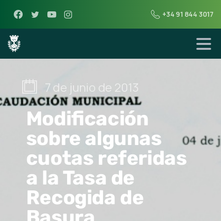
+34 91 844 3017
7 de junio de 2013
Modificación
sobre algunas
cuotas referidas
a la Tasa de
Recogida de
Basura