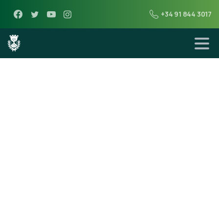
+34 91 844 3017
12 de junio de 2013
Nuevo horario del
CEIPS Vicente
Aleixandre.