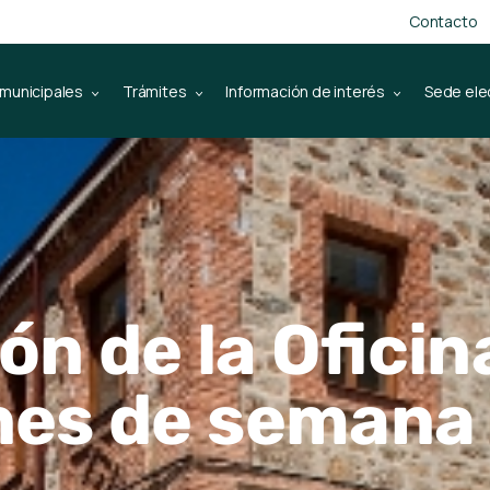
Contacto
 municipales
Trámites
Información de interés
Sede ele
n de la Oficin
ines de semana