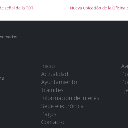
de señal de la TDT
Nueva ubicación de la Oficina 
eservados
Inicio
Av
Actualidad
Po
ra
Ayuntamiento
Po
Trámites
Ej
Información de interés
Sede electrónica
Pagos
Contacto