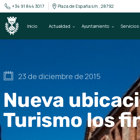
+34 91 844 3017
Plaza de España s/n , 28792
Inicio
Actualidad
Ayuntamiento
Servicios
23 de diciembre de 2015
Nueva ubicació
Turismo los f