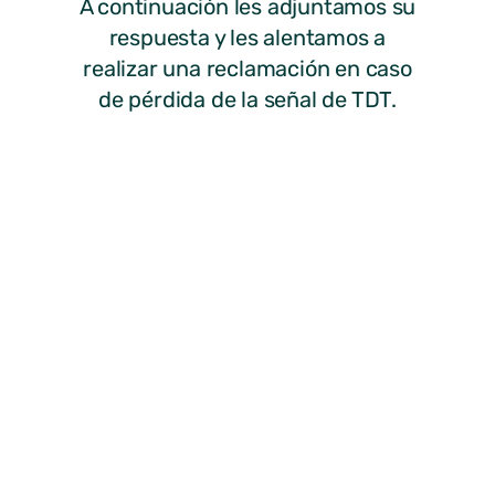
A continuación les adjuntamos su
respuesta y les alentamos a
realizar una reclamación en caso
de pérdida de la señal de TDT.
Estas reclamaciones se
resolverán individualmente,
siendo el propio Ministerio de
Industria quien se ponga en
contacto con cada uno de los
reclamantes.
Les recordamos que el enlace
para realizar su reclamación es el
siguiente:
https://oficinavirtual.mityc.es/crmform