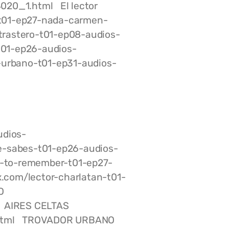
020_1.html El lector
n-t01-ep27-nada-carmen-
trastero-t01-ep08-audios-
t01-ep26-audios-
urbano-t01-ep31-audios-
dios-
-sabes-t01-ep26-audios-
-to-remember-t01-ep27-
com/lector-charlatan-t01-
O
l AIRES CELTAS
1.html TROVADOR URBANO