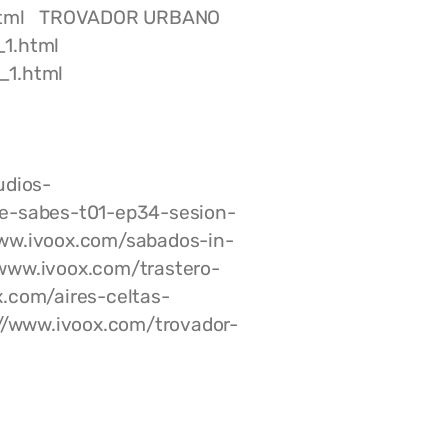
1.html TROVADOR URBANO
1.html
3_1.html
dios-
e-sabes-t01-ep34-sesion-
ww.ivoox.com/sabados-in-
ww.ivoox.com/trastero-
.com/aires-celtas-
www.ivoox.com/trovador-