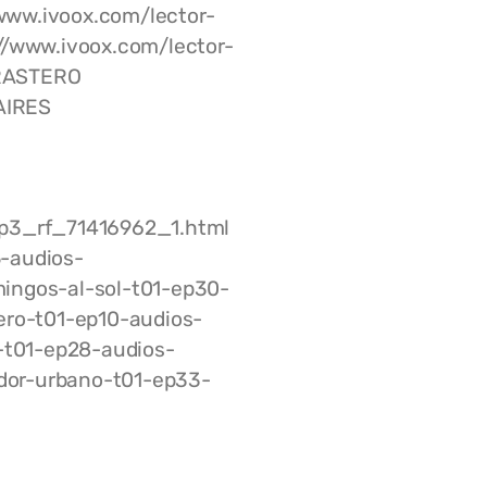
ww.ivoox.com/lector-
//www.ivoox.com/lector-
TRASTERO
AIRES
mp3_rf_71416962_1.html
-audios-
ngos-al-sol-t01-ep30-
ro-t01-ep10-audios-
-t01-ep28-audios-
or-urbano-t01-ep33-