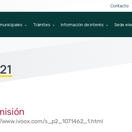
Contacto
 municipales
Trámites
Información de interés
Sede ele
21
misión
/www.ivoox.com/s_p2_1071462_1.html