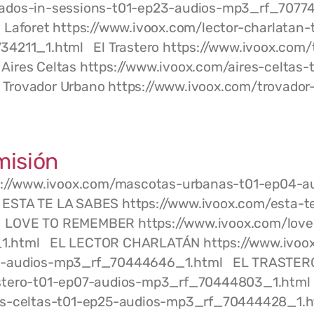
bados-in-sessions-t01-ep23-audios-mp3_rf_70774
n Laforet https://www.ivoox.com/lector-charlata
34211_1.html El Trastero https://www.ivoox.com/
res Celtas https://www.ivoox.com/aires-celtas-
rovador Urbano https://www.ivoox.com/trovador-
misión
//www.ivoox.com/mascotas-urbanas-t01-ep04-au
STA TE LA SABES https://www.ivoox.com/esta-te
LOVE TO REMEMBER https://www.ivoox.com/love
.html EL LECTOR CHARLATÁN https://www.ivoox.
nz-audios-mp3_rf_70444646_1.html EL TRASTER
astero-t01-ep07-audios-mp3_rf_70444803_1.htm
ires-celtas-t01-ep25-audios-mp3_rf_70444428_