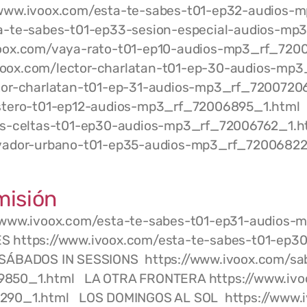
/www.ivoox.com/esta-te-sabes-t01-ep32-audios-
ta-te-sabes-t01-ep33-sesion-especial-audios-mp
voox.com/vaya-rato-t01-ep10-audios-mp3_rf_72
oox.com/lector-charlatan-t01-ep-30-audios-mp3
ctor-charlatan-t01-ep-31-audios-mp3_rf_720072
astero-t01-ep12-audios-mp3_rf_72006895_1.html
ires-celtas-t01-ep30-audios-mp3_rf_72006762_
ovador-urbano-t01-ep35-audios-mp3_rf_7200682
misión
/www.ivoox.com/esta-te-sabes-t01-ep31-audios
 https://www.ivoox.com/esta-te-sabes-t01-ep30
ÁBADOS IN SESSIONS https://www.ivoox.com/sab
850_1.html LA OTRA FRONTERA https://www.ivoox
290_1.html LOS DOMINGOS AL SOL https://www.i