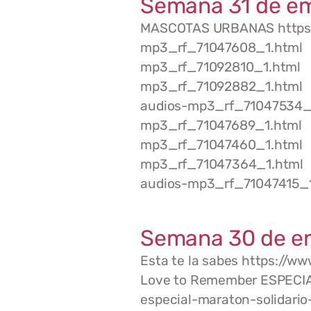
Semana 31 de em
MASCOTAS URBANAS https:
mp3_rf_71047608_1.html E
mp3_rf_71092810_1.html L
mp3_rf_71092882_1.html L
audios-mp3_rf_71047534_1.
mp3_rf_71047689_1.html E
mp3_rf_71047460_1.html A
mp3_rf_71047364_1.html 
audios-mp3_rf_71047415_
Semana 30 de e
Esta te la sabes https://
Love to Remember ESPECIA
especial-maraton-solidar