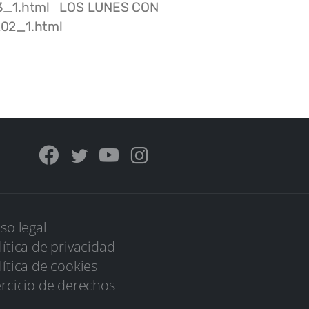
13_1.html LOS LUNES CON
8202_1.html
iso legal
lítica de privacidad
lítica de cookies
ercicio de derechos