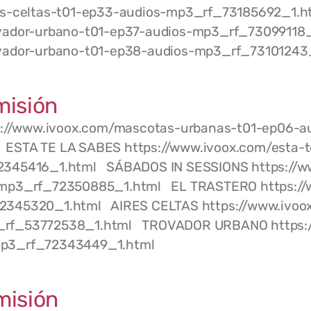
ires-celtas-t01-ep33-audios-mp3_rf_73185692_
ovador-urbano-t01-ep37-audios-mp3_rf_73099118_
ovador-urbano-t01-ep38-audios-mp3_rf_7310124
misión
//www.ivoox.com/mascotas-urbanas-t01-ep06-au
STA TE LA SABES https://www.ivoox.com/esta-t
2345416_1.html SÁBADOS IN SESSIONS https://w
-mp3_rf_72350885_1.html EL TRASTERO https://w
2345320_1.html AIRES CELTAS https://www.ivoox
_rf_53772538_1.html TROVADOR URBANO https://
-mp3_rf_72343449_1.html
misión