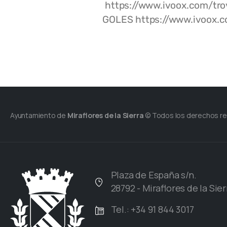
https://www.ivoox.com/t
GOLES https://www.ivoox
Ayuntamiento de
Miraflores de la Sierra
© Todos los derechos r
Plaza de España s/n.
28792 - Miraflores de la Sier
Tel.: +34 91 844 3017