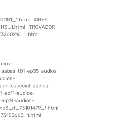
60181_1.html AIRES
60113_1.html TROVADOR
_73260216_1.html
dios-
-sabes-t01-ep35-audios-
udios-
ion-especial-audios-
1-ep11-audios-
-ep14-audios-
s-mp3_rf_73101479_1.html
_73185665_1.html