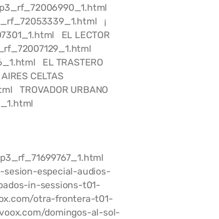
mp3_rf_72006990_1.html
3_rf_72053339_1.html ¡
007301_1.html EL LECTOR
_rf_72007129_1.html
06_1.html EL TRASTERO
 AIRES CELTAS
1.html TROVADOR URBANO
2_1.html
-mp3_rf_71699767_1.html
-sesion-especial-audios-
ados-in-sessions-t01-
.com/otra-frontera-t01-
voox.com/domingos-al-sol-