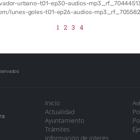
rovador-urbano-t01-ep30-audios-mp3_rf_704445
.com/lunes-goles-t01-ep26-audios-mp3_rf_7055
1
2
3
4
eservados
Inicio
Av
Actualidad
Po
ra
Ayuntamiento
Po
Trámites
Ej
Información de interés