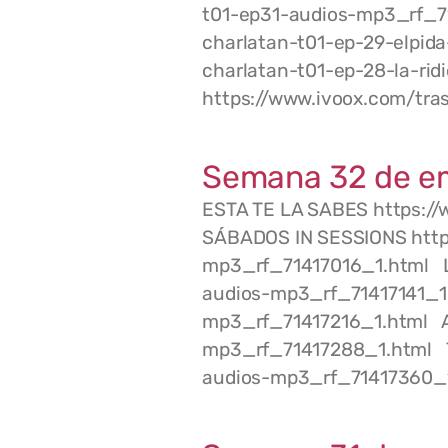
t01-ep31-audios-mp3_rf_7
charlatan-t01-ep-29-elpid
charlatan-t01-ep-28-la-r
https://www.ivoox.com/tr
Semana 32 de e
ESTA TE LA SABES https:/
SÁBADOS IN SESSIONS http
mp3_rf_71417016_1.html L
audios-mp3_rf_71417141_1
mp3_rf_71417216_1.html AI
mp3_rf_71417288_1.html 
audios-mp3_rf_71417360_