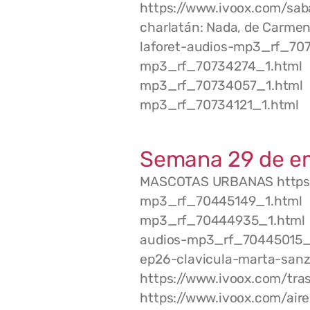
https://www.ivoox.com/sa
charlatán: Nada, de Carme
laforet-audios-mp3_rf_707
mp3_rf_70734274_1.html Ai
mp3_rf_70734057_1.html T
mp3_rf_70734121_1.html
Semana 29 de e
MASCOTAS URBANAS https:
mp3_rf_70445149_1.html E
mp3_rf_70444935_1.html 
audios-mp3_rf_70445015_1
ep26-clavicula-marta-sa
https://www.ivoox.com/tr
https://www.ivoox.com/a