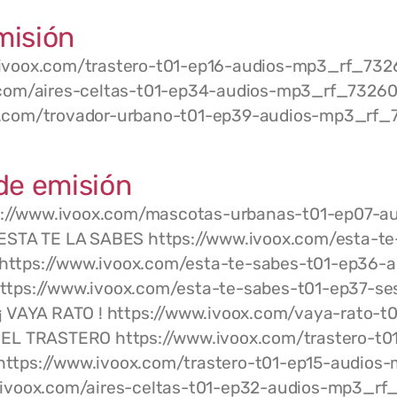
misión
ivoox.com/trastero-t01-ep16-audios-mp3_rf_732
.com/aires-celtas-t01-ep34-audios-mp3_rf_732
x.com/trovador-urbano-t01-ep39-audios-mp3_rf
de emisión
//www.ivoox.com/mascotas-urbanas-t01-ep07-au
STA TE LA SABES https://www.ivoox.com/esta-te
ttps://www.ivoox.com/esta-te-sabes-t01-ep36-a
tps://www.ivoox.com/esta-te-sabes-t01-ep37-ses
VAYA RATO ! https://www.ivoox.com/vaya-rato-t0
L TRASTERO https://www.ivoox.com/trastero-t01
ttps://www.ivoox.com/trastero-t01-ep15-audio
.ivoox.com/aires-celtas-t01-ep32-audios-mp3_rf