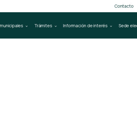
Contacto
 municipales
Trámites
Información de interés
Sede ele
rto