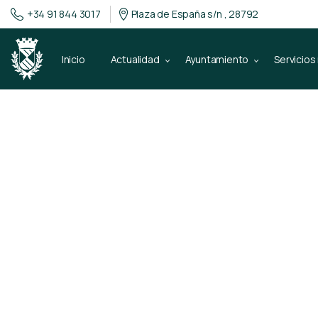
+34 91 844 3017
Plaza de España s/n , 28792
Inicio
Actualidad
Ayuntamiento
Servicios
1 de agosto de 2019
Gobierno abie