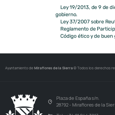
Ley 19/2013, de 9 de dic
gobierno.
Ley 37/2007 sobre Reutil
Reglamento de Participac
Código ético y de buen g
Ayuntamiento de
Miraflores de la Sierra
© Todos los derechos r
Plaza de España s/n.
28792 - Miraflores de la Sier