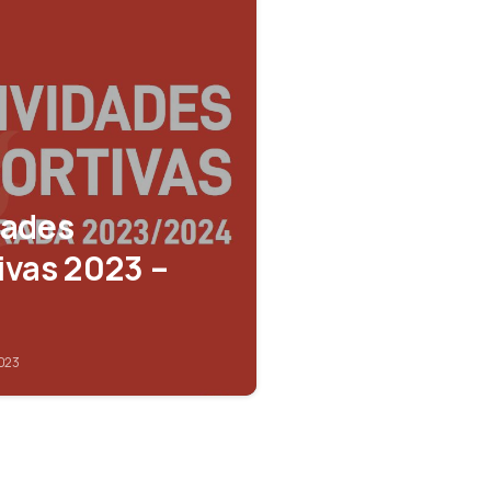
dades
ivas 2023 –
2023