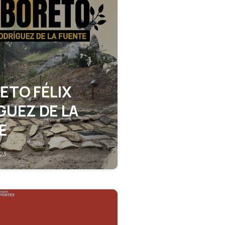
ETO FÉLIX
GUEZ DE LA
E
023
1
0