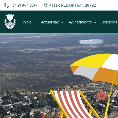
+34 91 844 3017
Plaza de España s/n , 28792
Inicio
Actualidad
Ayuntamiento
Servicios