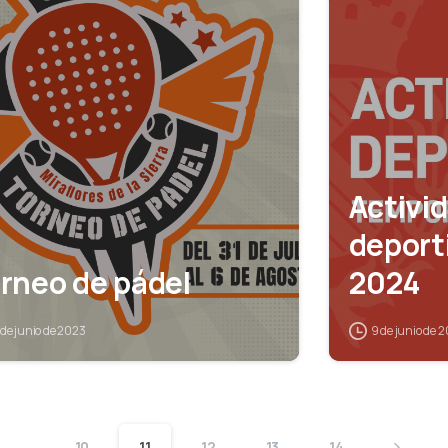
Activi
deport
rneo de pádel
2024
 de junio de 2023
9 de junio de 
…
10
11
12
13
14