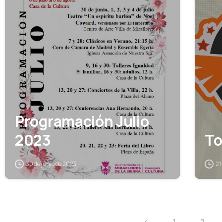
Programación Julio
2023
To
30 de junio de 2023
21
1
2