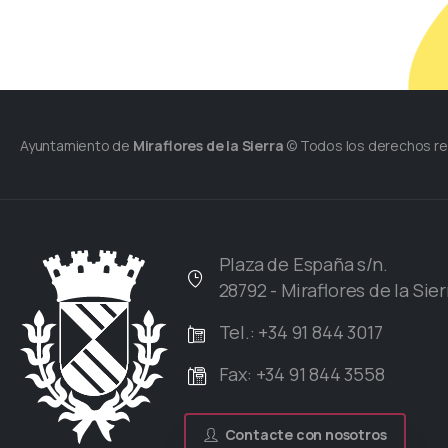
Ayuntamiento de
Miraflores de la Sierra
© Todos los derechos r
Plaza de España s/n.
28792 - Miraflores de la Sier
Tel.: +34 91 844 3017
Fax: +34 91 844 3558
Contacte con nosotros