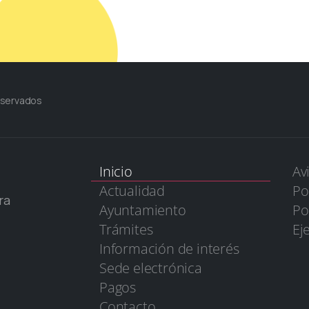
eservados
Inicio
Av
Actualidad
Po
ra
Ayuntamiento
Po
Trámites
Ej
Información de interés
Sede electrónica
Pagos
Contacto