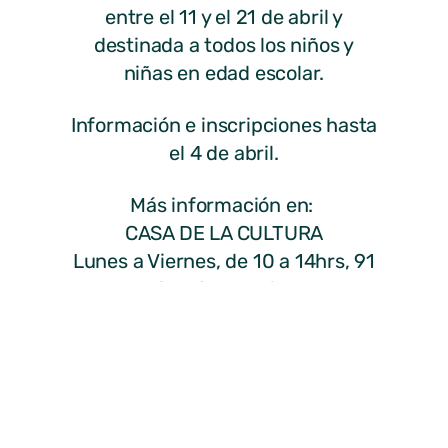
entre el 11 y el 21 de abril y
destinada a todos los niños y
niñas en edad escolar.
Información e inscripciones hasta
el 4 de abril.
Más información en:
CASA DE LA CULTURA
Lunes a Viernes, de 10 a 14hrs, 91
844 91 41 ext.3
CASA DE LA JUVENTUD
Jueves a Domingo de 17 a 20hrs
e-
mail:
juventud@mirafloresdelasierra.es
Web: www.mirafloresdelasierra.es