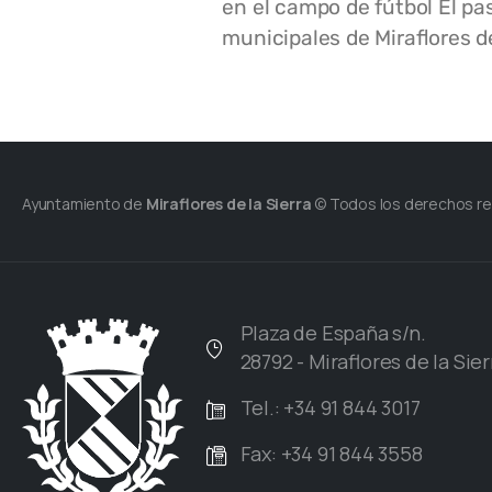
en el campo de fútbol El pa
municipales de Miraflores de
Ayuntamiento de
Miraflores de la Sierra
© Todos los derechos r
Plaza de España s/n.
28792 - Miraflores de la Sier
Tel.: +34 91 844 3017
Fax: +34 91 844 3558