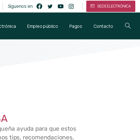
Síguenos en
SEDE ELECTRÓNICA
ctrónica
Empleo público
Pagos
Contacto
SA
equeña ayuda para que estos
unos tips, recomendaciones,