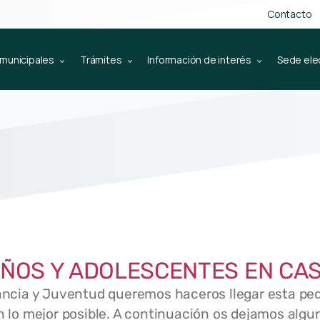
Contacto
 municipales
Trámites
Información de interés
Sede ele
IÑOS Y ADOLESCENTES EN CA
ancia y Juventud queremos haceros llegar esta p
en lo mejor posible. A continuación os dejamos alg