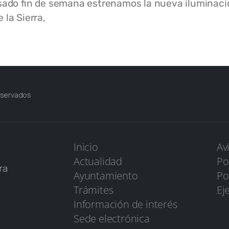
sado fin de semana estrenamos la nueva iluminació
 la Sierra,
eservados
Inicio
Av
Actualidad
Po
ra
Ayuntamiento
Po
Trámites
Ej
Información de interés
Sede electrónica