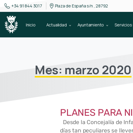
+34 91 844 3017
Plaza de España s/n , 28792
Inicio
Actualidad
Ayuntamiento
Servicios
Mes: marzo 2020
PLANES PARA N
Desde la Concejalía de Inf
días tan peculiares se llev